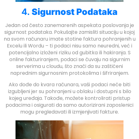
4.
Sigurnost Podataka
Jedan od često zanemarenih aspekata poslovanja je
sigurnost podataka. Pokušajte zamisliti situaciju u kojoj
na svom računaru imate stotine faktura pohranjenih u
Excelu ili Wordu – ti podaci nisu samo neuredni, već i
potencijalno izloženi riziku od gubitka ili hakiranja. S
online fakturiranjem, podaci se čuvaju na sigurnim
serverima u cloudu, što znači da su zaštićeni
naprednim sigurnosnim protokolima i šifriranjem.
Ako dođe do kvara računara, vaši podaci neće biti
izgubljeni jer su pohranjeni u oblaku i dostupni s bilo
kojeg uređaja. Takođe, možete kontrolirati pristup
podacima i osigurati da samo autorizirani zaposlenici
mogu pregledavati ili izmjenjivati fakture.