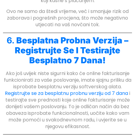
koji kasne s plaćanjem.
Ovo ne samo da štedi vrijeme, već i smanjuje rizik od
zaborava i pogrešnih procjena, što može negativno
utjecati na vaš novčani tok.
6.
Besplatna Probna Verzija –
Registrujte Se I Testirajte
Besplatno 7 Dana!
Ako još uvijek niste sigurni kako će online fakturisanje
funkcionirati za vaše poslovanje, imate sjajnu priliku da
isprobate besplatnu verziju softverskog alata.
Registrujte se za besplatnu probnu verziju od 7 dana
i
testirajte sve prednosti koje online fakturisanje može
donijeti vašem poslovanju. To je odličan način da bez
obaveza isprobate funkcionalnosti, uočite kako vam
može pomoći u svakodnevnom radu, i uvjerite se u
njegovu efikasnost.