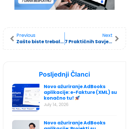
Previous
Next
Zašto biste trebali koristiti online fakturisanje?
7 Praktičnih Savjeta za Uspješan Rad od Kuće
Posljednji Članci
Novo ažuriranje AdBooks
aplikacije: e-Fakture (XML) su
konačno tu!
July 14, 2026
Novo ažuriranje AdBooks
aplikacije: Projekti su