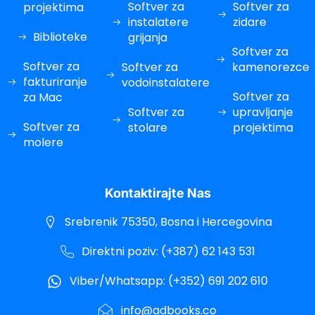
Softver za
Softver za
projektima
instalatere
zidare
Biblioteke
grijanja
Softver za
Softver za
Softver za
kamenorezce
fakturiranje
vodoinstalatere
Softver za
za Mac
Softver za
upravljanje
Softver za
stolare
projektima
molere
Kontaktirajte Nas
Srebrenik 75350, Bosna i Hercegovina
Direktni poziv: (+387) 62 143 531
Viber/Whatsapp: (+352) 691 202 610
info@adbooks.co