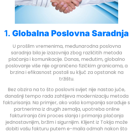
1.
Globalna Poslovna Saradnja
U prošlim vremenima, međunarodna poslovna
saradnja bila je izazovnija zbog različitih metoda
plaćanja i komunikacije. Danas, međutim, globalno
poslovanje više nije ograničeno fizičkim granicama, a
brzina i efikasnost postali su ključ za opstanak na
tržištu.
Bez obzira na to što poslovni svijet nije nastao juče,
današnji tempo rada zahtijeva modernizaciju metoda
fakturisanja. Na primjer, ako vaša kompanija sarađuje s
partnerima iz drugih zemalja, upotreba online
fakturiranja čini proces slanja i primanja plaćanja
jednostavnijim, bržim i sigurnijim. Klijent iz Tokija može
dobiti vašu fakturu putem e-maila odmah nakon što