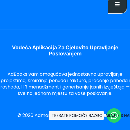
Vodeća Aplikacija Za Cjelovito Upravljanje
Poslovanjem
AdBooks vam omogućava jednostavno upravljanje
projektima, kreiranje ponuda i faktura, praćenje prihoda i
rashoda, HR menadžment i generisanje jasnih izvještaja —
sve na jednom mjestu za vaše poslovanje.
©
2026
Admonet LLC. Sva prava zadržana.
TREBATE POMOĆ? RAZGOVARAJTE S N