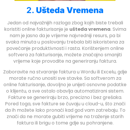
2.
Ušteda Vremena
Jedan od najvažnijih razloga zbog kojih biste trebali
koristiti online fakturisanje je
ušteda vremena
. Svima
nam je jasno da je vrijeme najvredniji resurs, pa bi
svaka minuta u poslovanju trebala biti iskoristena za
povećanje produktivnosti i rasta. Korištenjem online
softvera za fakturisanje, možete značajno smanjiti
vrijeme koje provodite na generiranju faktura.
Zaboravite na stvaranje faktura u Wordu ili Excelu, gdje
morate ručno unositi sve stavke. Sa softverom za
online fakturisanje, dovoljno je unijeti osnovne podatke
o klijentu, a sve ostalo obavlja automatizirani sistem.
Fakture se generiraju brzo, precizno i bez grešaka.
Pored toga, sve fakture se čuvaju u cloud-u, što znači
da ih možete lako pronaći kad god vam zatrebaju. To
znači da ne morate gubiti vrijeme na traženje starih
faktura ili brigu o tome gdje su pohranjene.