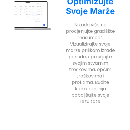
Optimizujte
Svoje Marže
Nikada više ne
procjenjujte gradilište
“nasumce”.
Vizualizirajte svoje
marže prilikom izrade
ponude, upravljajte
svojim stvarnim
troškovima, općim
troškovima i
profitima. Budite
konkurentniji i
poboljšajte svoje
rezultate.