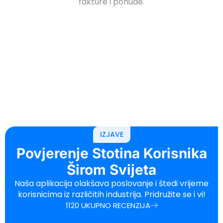
fakture i ponude.
IZJAVE
Povjerenje Stotina Korisnika
Širom Svijeta
Naša aplikacija olakšava poslovanje i štedi vrijeme
korisnicima iz različitih industrija. Pridružite se i vi!
1120 UKUPNO RECENZIJA