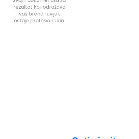
svojih dokumenata za
rezultat koji odražava
vaš brend i uvijek
ostaje profesionalan.