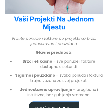
cklink panel
cklink panel
Vaši Projekti Na Jednom
cklink panel
Mjestu
cklink panel
Pratite ponude i fakture po projektima brzo,
asal Oku
jednostavno i pouzdano.
cklink paketleri
Glavne prednosti:
cklink satın al
Brzo i efikasno
– sve ponude i fakture
cklink panel
dostupne u sekundi.
cklink satın al
Sigurno i pouzdano
– svaka ponuda i faktura
trajno vezana za svoj projekat.
cklink panel
Jednostavno upravljanje
– pregledno i
cklink panel
intuitivno, bez gubljenja vremena.
cklink panel