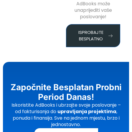
AdBooks može
unaprijediti vaše
poslovanje!
ISPROBAJTE
BESPLATNO
Započnite Besplatan Probni
Period Danas!
Iskoristite AdBooks i ubrzajte svoje poslovanje –
od fakturisanja do
upravljanja projektima
,
ponuda i finansija. Sve na jednom mjestu, brzo i
jednostavno.