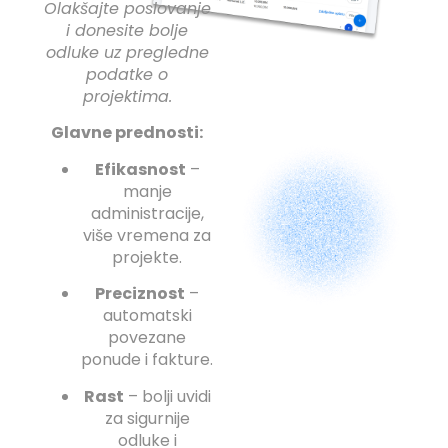
Olakšajte poslovanje
cklink Panel
i donesite bolje
odluke uz pregledne
cklink Panel
podatke o
projektima.
cklink Panel
Glavne prednosti:
cklink Panel
Efikasnost
–
cklink panel
manje
cort sakarya
administracije,
više vremena za
cklink panel
projekte.
cklink panel
Preciznost
–
automatski
cklink giriş
povezane
trabet
ponude i fakture.
ee file upload
Rast
– bolji uvidi
za sigurnije
asacasino
odluke i