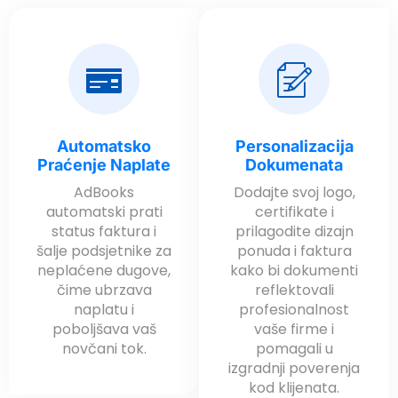
cklink panel
cklink panel
cklink panel
cklink panel
cklink panel
Automatsko
Personalizacija
Praćenje Naplate
Dokumenata
cklink panel
AdBooks
Dodajte svoj logo,
cklink panel
automatski prati
certifikate i
status faktura i
prilagodite dizajn
cklink panel
šalje podsjetnike za
ponuda i faktura
cklink panel
neplaćene dugove,
kako bi dokumenti
čime ubrzava
reflektovali
cklink panel
naplatu i
profesionalnost
poboljšava vaš
vaše firme i
cklink panel
novčani tok.
pomagali u
cklink panel
izgradnji poverenja
kod klijenata.