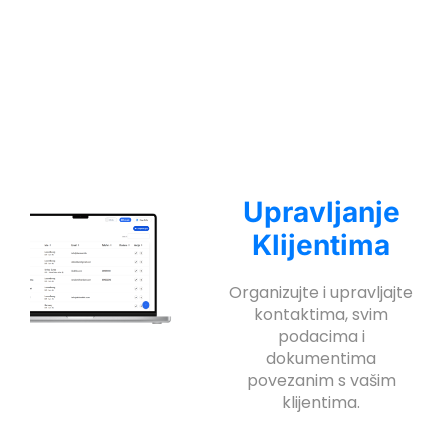
Upravljanje
Klijentima
Organizujte i upravljajte
kontaktima, svim
podacima i
dokumentima
povezanim s vašim
klijentima.