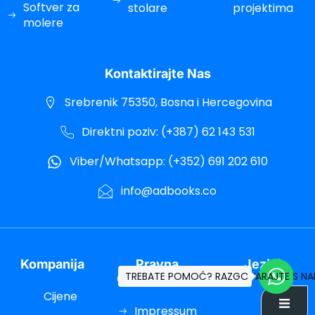
Softver za
stolare
projektima
molere
Kontaktirajte Nas
Srebrenik 75350, Bosna i Hercegovina
Direktni poziv: (+387) 62 143 531
Viber/Whatsapp: (+352) 691 202 610
info@adbooks.co
Kompanija
Pravna
Jezici
TREBATE POMOĆ? RAZGOVARAJTE S N
Obavještenja
Cijene
Impressum