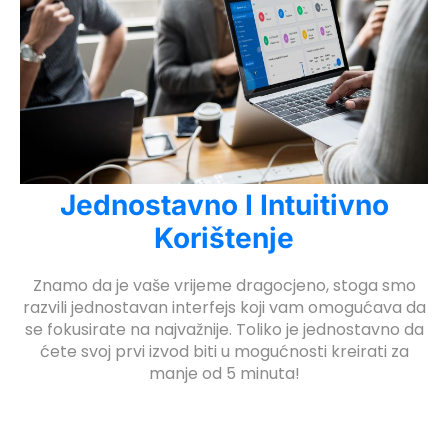
rboslot
etpark
jobet giriş
liganbet giriş
randpashabet
liganbet giriş
Jednostavno I Intuitivno
jobet
Korištenje
cklink Panel
Znamo da je vaše vrijeme dragocjeno, stoga smo
razvili jednostavan interfejs koji vam omogućava da
se fokusirate na najvažnije. Toliko je jednostavno da
ćete svoj prvi izvod biti u mogućnosti kreirati za
manje od 5 minuta!