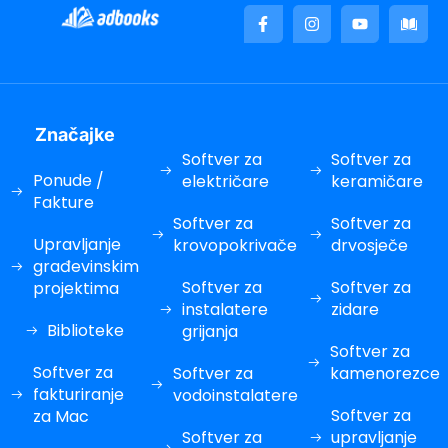
Značajke
Softver za
Softver za
Ponude /
električare
keramičare
Fakture
Softver za
Softver za
Upravljanje
krovopokrivače
drvosječe
građevinskim
Softver za
Softver za
projektima
instalatere
zidare
Biblioteke
grijanja
Softver za
Softver za
Softver za
kamenorezce
fakturiranje
vodoinstalatere
Softver za
za Mac
Softver za
upravljanje