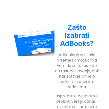
Zašto
Izabrati
AdBooks?
AdBooks štedi vaše
vrijeme i omogućava
vam da se fokusirate
na rast poslovanja, dok
naš softver brine o
administrativnim
zadacima.
Isprobajte besplatnu
probnu verziju danas i
uvjerite se sami kako