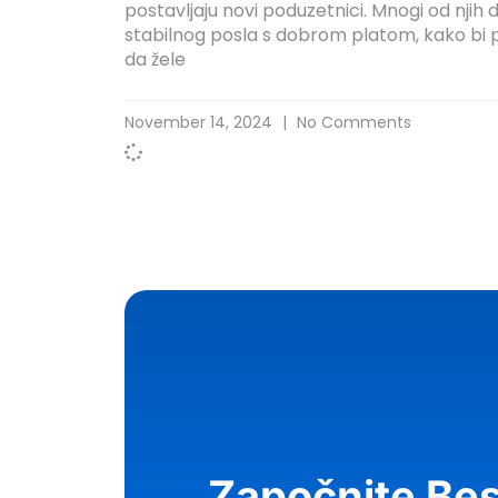
postavljaju novi poduzetnici. Mnogi od nji
stabilnog posla s dobrom platom, kako bi pok
da žele
November 14, 2024
No Comments
Započnite Bes