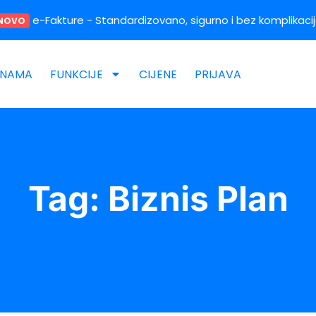
e
-
F
a
k
t
u
r
e
- Standardizovano, sigurno i bez komplikacij
NOVO
 NAMA
FUNKCIJE
CIJENE
PRIJAVA
Tag: Biznis Plan