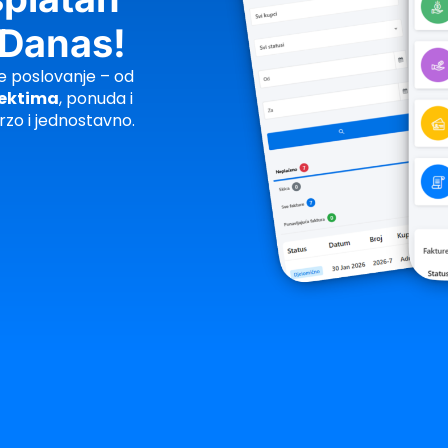
 Danas!
je poslovanje – od
jektima
, ponuda i
rzo i jednostavno.