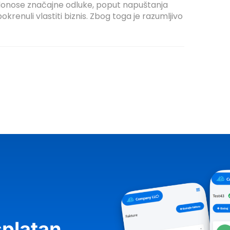
h donose značajne odluke, poput napuštanja
renuli vlastiti biznis. Zbog toga je razumljivo
platan