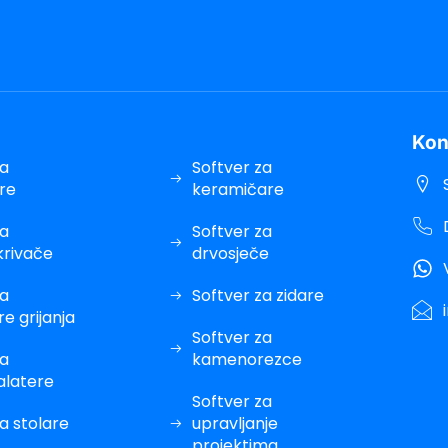
Kon
za
Softver za
are
keramičare
za
Softver za
rivače
drvosječe
za
Softver za zidare
re grijanja
Softver za
za
kamenorezce
alatere
Softver za
a stolare
upravljanje
projektima