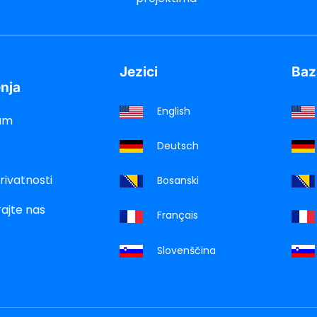
Jezici
Baz
nja
English
um
Deutsch
privatnosti
Bosanski
rajte nas
Français
Slovenščina