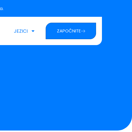
a.
JEZICI
ZAPOČNITE