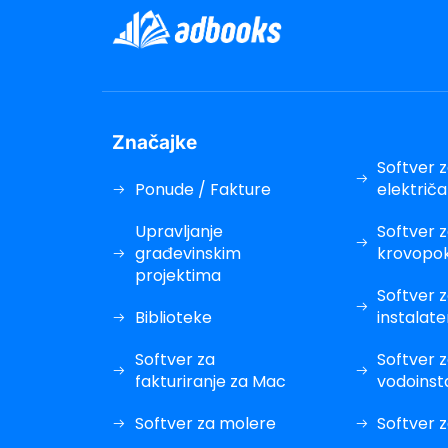
Značajke
Softver 
Ponude / Fakture
električ
ri
Upravljanje
Softver 
l
građevinskim
krovopok
projektima
Softver 
l
Biblioteke
instalate
Softver za
Softver 
fakturiranje za Mac
vodoinst
Softver za molere
Softver z