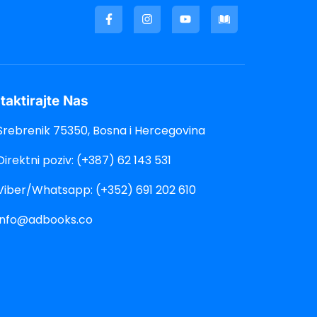
taktirajte Nas
Srebrenik 75350, Bosna i Hercegovina
Direktni poziv: (+387) 62 143 531
Viber/Whatsapp: (+352) 691 202 610
info@adbooks.co