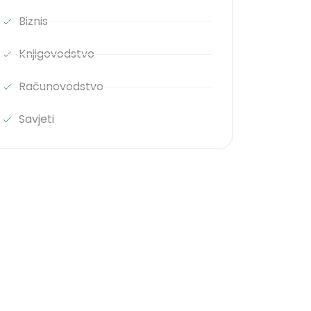
Biznis
Knjigovodstvo
Računovodstvo
Savjeti