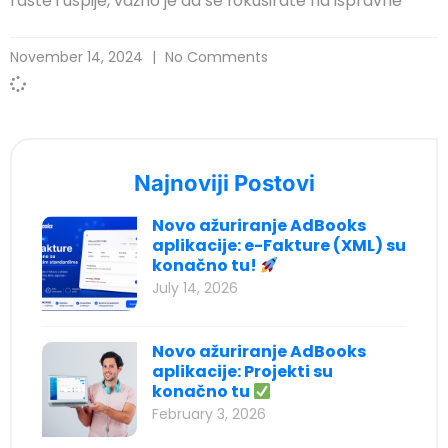
raste i uspije, važno je da se fokusirate na ispravne
acklink
November 14, 2024
No Comments
acklink panel
asal oku
acklink panel
acklink panel
Najnoviji Postovi
lluminati
Novo ažuriranje AdBooks
acklink panel
aplikacije: e-Fakture (XML) su
konačno tu!
acklink panel
July 14, 2026
acklink panel
Novo ažuriranje AdBooks
acklink panel
aplikacije: Projekti su
acklink panel
konačno tu
February 3, 2026
acklink panel