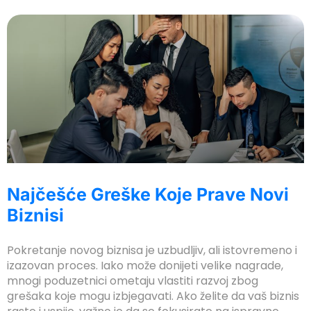
uy Hacklink
acklink
acklink
acklink satın al
acklink Panel
apanca escort bayan
acklink Panel
Najčešće Greške Koje Prave Novi
acklink
Biznisi
acklink
Pokretanje novog biznisa je uzbudljiv, ali istovremeno i
acklink panel
izazovan proces. Iako može donijeti velike nagrade,
acklink satın al
mnogi poduzetnici ometaju vlastiti razvoj zbog
grešaka koje mogu izbjegavati. Ako želite da vaš biznis
acklink Panel