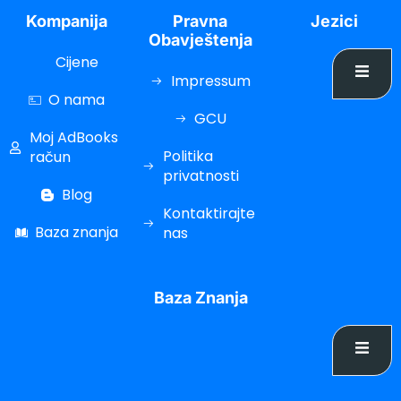
Kompanija
Pravna
Jezici
acklink Panel
Obavještenja
acklink Panel
Cijene
Impressum
acklink Panel
O nama
GCU
acklink Panel
Moj AdBooks
Politika
acklink panel
račun
privatnosti
scort sakarya
Blog
Kontaktirajte
acklink panel
Baza znanja
nas
acklink panel
acklink giriş
Baza Znanja
ree file upload
etebet
ulibet