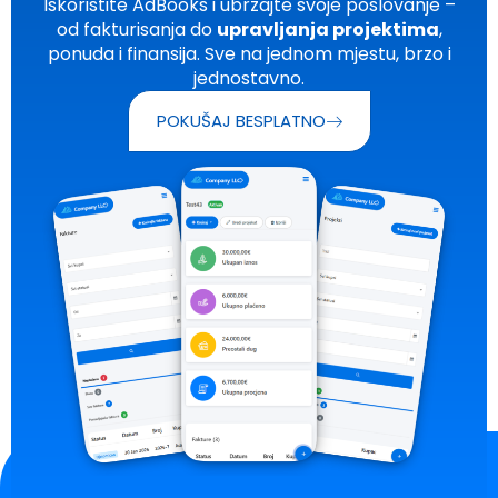
Iskoristite AdBooks i ubrzajte svoje poslovanje –
od fakturisanja do
upravljanja projektima
,
acklink panel
ponuda i finansija. Sve na jednom mjestu, brzo i
acklink panel
jednostavno.
acklink panel
POKUŠAJ BESPLATNO
acklink panel
acklink panel
acklink panel
acklink panel
acklink panel
acklink panel
acklink panel
acklink panel
acklink panel