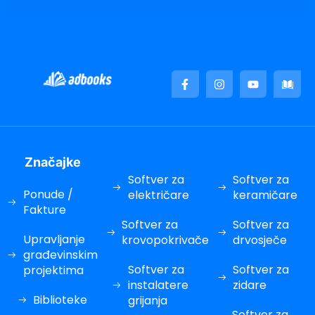
acklink panel
acklink panel
acklink panel
acklink panel
asal Oku
acklink paketleri
Značajke
acklink satın al
Softver za
Softver za
acklink panel
Ponude /
električare
keramičare
Fakture
acklink satın al
Softver za
Softver za
Upravljanje
krovopokrivače
drvosječe
acklink panel
građevinskim
acklink panel
Softver za
Softver za
projektima
instalatere
zidare
acklink panel
Biblioteke
grijanja
Softver za