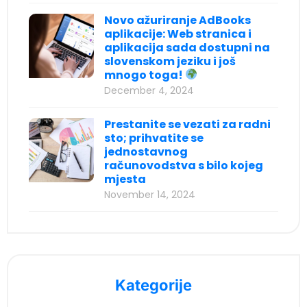
acklink panel
Novo ažuriranje AdBooks
aplikacije: Web stranica i
acklink panel
aplikacija sada dostupni na
acklink panel
slovenskom jeziku i još
mnogo toga!
acklink panel
December 4, 2024
acklink panel
Prestanite se vezati za radni
acklink panel
sto; prihvatite se
jednostavnog
acklink panel
računovodstva s bilo kojeg
mjesta
acklink panel
November 14, 2024
acklink panel
acklink panel
acklink panel
acklink panel
Kategorije