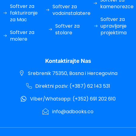
acklink panel
Softver za
Softver za
kamenorezce
acklink panel
fakturiranje
vodoinstalatere
Softver za
za Mac
acklink panel
Softver za
upravljanje
Softver za
stolare
projektima
acklink panel
molere
acklink panel
acklink panel
Kontaktirajte Nas
acklink panel
Srebrenik 75350, Bosna i Hercegovina
acklink panel
Direktni poziv: (+387) 62 143 531
acklink Panel
Viber/Whatsapp: (+352) 691 202 610
acklink Panel
info@adbooks.co
acklink Panel
acklink Panel
acklink Panel