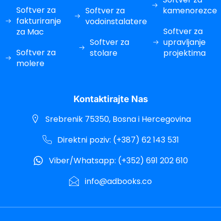
cklink panel
Softver za
Softver za
kamenorezce
cklink panel
fakturiranje
vodoinstalatere
Softver za
za Mac
cklink panel
Softver za
upravljanje
Softver za
stolare
projektima
cklink panel
molere
cklink panel
cklink panel
Kontaktirajte Nas
cklink panel
Srebrenik 75350, Bosna i Hercegovina
cklink panel
Direktni poziv: (+387) 62 143 531
cklink Panel
Viber/Whatsapp: (+352) 691 202 610
cklink Panel
info@adbooks.co
cklink Panel
cklink Panel
cklink Panel