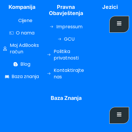
Kompanija
Pravna
Jezici
cklink Panel
Obavještenja
cklink Panel
Cijene
Impressum
cklink Panel
O nama
GCU
cklink Panel
Moj AdBooks
Politika
cklink panel
račun
privatnosti
cort sakarya
Blog
Kontaktirajte
cklink panel
Baza znanja
nas
cklink panel
cklink giriş
Baza Znanja
ee file upload
asacasino
libet