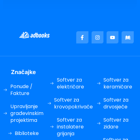
cklink panel
cklink panel
cklink panel
cklink panel
asal Oku
cklink paketleri
Značajke
cklink satın al
Softver za
Softver za
cklink panel
Ponude /
električare
keramičare
Fakture
cklink satın al
Softver za
Softver za
Upravljanje
krovopokrivače
drvosječe
cklink panel
građevinskim
cklink panel
Softver za
Softver za
projektima
instalatere
zidare
cklink panel
Biblioteke
grijanja
Softver za