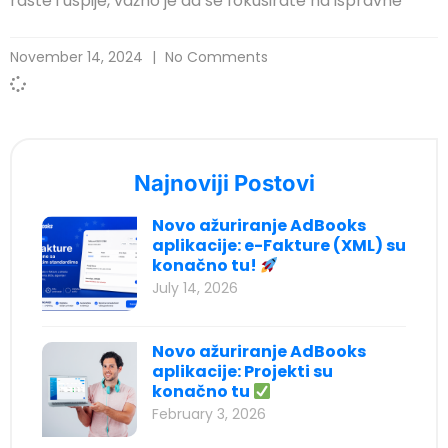
raste i uspije, važno je da se fokusirate na ispravne
cklink
November 14, 2024
No Comments
cklink panel
sal oku
cklink panel
cklink panel
Najnoviji Postovi
luminati
Novo ažuriranje AdBooks
cklink panel
aplikacije: e-Fakture (XML) su
konačno tu!
cklink panel
July 14, 2026
cklink panel
Novo ažuriranje AdBooks
cklink panel
aplikacije: Projekti su
cklink panel
konačno tu
February 3, 2026
cklink panel