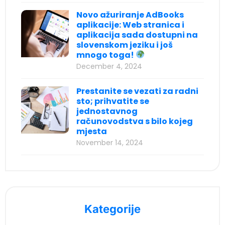
cklink panel
Novo ažuriranje AdBooks
aplikacije: Web stranica i
cklink panel
aplikacija sada dostupni na
cklink panel
slovenskom jeziku i još
mnogo toga!
cklink panel
December 4, 2024
cklink panel
Prestanite se vezati za radni
cklink panel
sto; prihvatite se
jednostavnog
cklink panel
računovodstva s bilo kojeg
mjesta
cklink panel
November 14, 2024
cklink panel
cklink panel
cklink panel
cklink panel
Kategorije