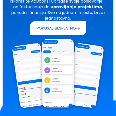
Iskoristite AdBooks i ubrzajte svoje poslovanje –
od fakturisanja do
upravljanja projektima
,
cklink panel
ponuda i finansija. Sve na jednom mjestu, brzo i
cklink panel
jednostavno.
cklink panel
POKUŠAJ BESPLATNO
cklink panel
cklink panel
cklink panel
cklink panel
cklink panel
cklink panel
cklink panel
cklink panel
cklink panel