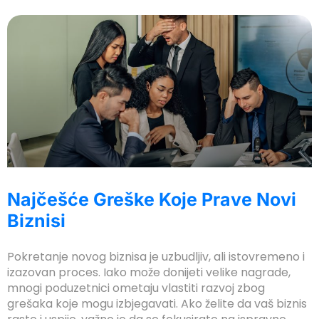
y Hacklink
cklink
cklink
cklink satın al
cklink Panel
apanca escort bayan
cklink Panel
Najčešće Greške Koje Prave Novi
cklink
Biznisi
cklink
Pokretanje novog biznisa je uzbudljiv, ali istovremeno i
cklink panel
izazovan proces. Iako može donijeti velike nagrade,
cklink satın al
mnogi poduzetnici ometaju vlastiti razvoj zbog
grešaka koje mogu izbjegavati. Ako želite da vaš biznis
cklink Panel